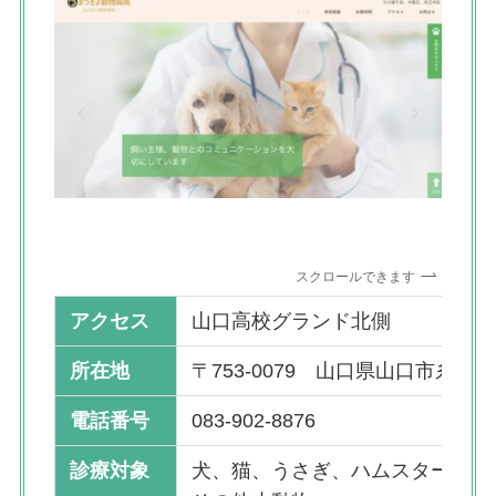
スクロールできます
アクセス
山口高校グランド北側
所在地
〒753-0079 山口県山口市糸米2丁
電話番号
083-902-8876
診療対象
犬、猫、うさぎ、ハムスター、フ