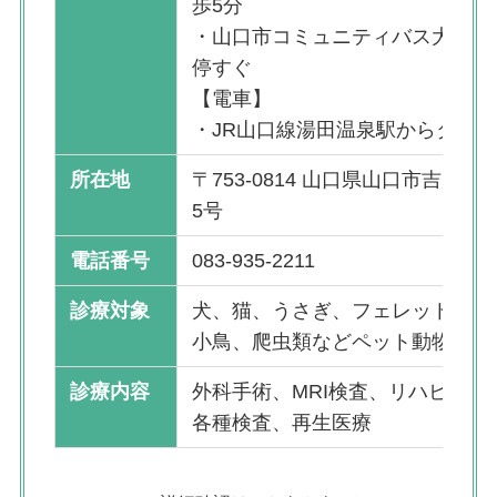
歩5分
・山口市コミュニティバス大橋団
停すぐ
【電車】
・JR山口線湯田温泉駅からタクシ
所在地
〒753-0814 山口県山口市吉敷下
5号
電話番号
083-935-2211
診療対象
犬、猫、うさぎ、フェレット、ハ
小鳥、爬虫類などペット動物全般
診療内容
外科手術、MRI検査、リハビリテ
各種検査、再生医療