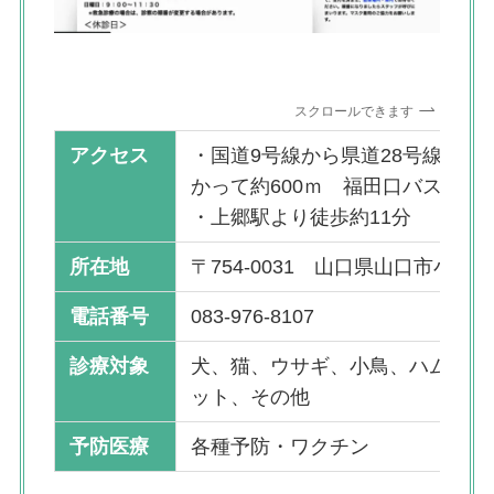
スクロールできます
アクセス
・国道9号線から県道28号線秋吉
かって約600ｍ 福田口バス停目
・上郷駅より徒歩約11分
所在地
〒754-0031 山口県山口市小郡新町
電話番号
083-976-8107
診療対象
犬、猫、ウサギ、小鳥、ハムスタ
ット、その他
予防医療
各種予防・ワクチン