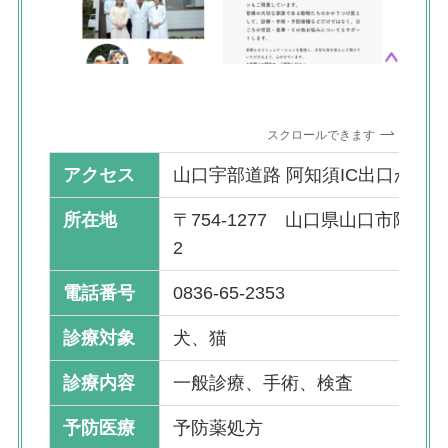
スクロールできます
アクセス
山口宇部道路 阿知須IC出口から1
所在地
〒754-1277 山口県山口市阿知須野
2
電話番号
0836-65-2353
診療対象
犬、猫
診療内容
一般診療、手術、検査
予防医療
予防薬処方