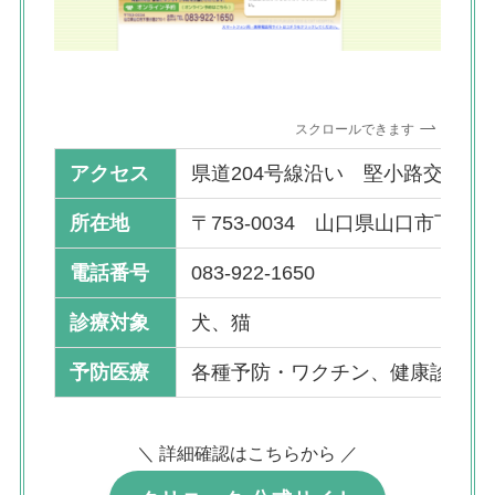
スクロールできます
アクセス
県道204号線沿い 堅小路交差点
所在地
〒753-0034 山口県山口市下竪小路
電話番号
083-922-1650
診療対象
犬、猫
予防医療
各種予防・ワクチン、健康診断
＼ 詳細確認はこちらから ／