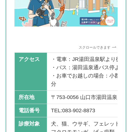
スクロールできます
アクセス
・電車：JR湯田温泉駅より徒歩1
・バス：湯田温泉通バス停より徒歩
・お車でお越しの場合：小郡ICよ
分
所在地
〒753-0056 山口市湯田温泉6丁目6
電話番号
TEL:083-902-8873
診療対象
犬、猫、ウサギ、フェレット、ハ
フクロモモンガ、げっ歯類、鳥類