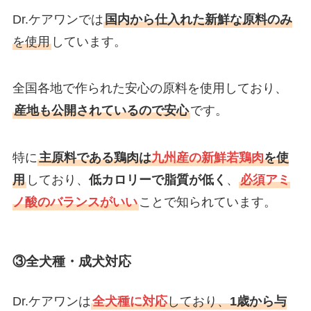
Dr.ケアワンでは
国内から仕入れた新鮮な原料のみ
を使用
しています。
全国各地で作られた安心の原料を使用しており、
産地も公開されているので安心
です。
特に
主原料である鶏肉は
九州産の新鮮若鶏肉
を使
用
しており、
低カロリーで脂質が低く
、
必須アミ
ノ酸のバランスがいい
ことで知られています。
③全犬種・成犬対応
Dr.ケアワンは
全犬種に対応
しており、
1歳から与