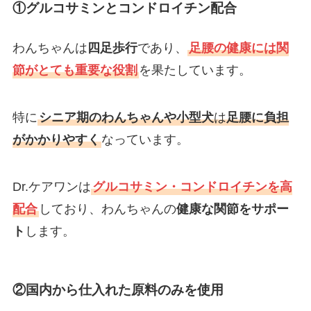
①グルコサミンとコンドロイチン配合
わんちゃんは
四足歩行
であり、
足腰の健康には関
節がとても重要な役割
を果たしています。
特に
シニア期のわんちゃんや小型犬
は
足腰に負担
がかかりやすく
なっています。
Dr.ケアワンは
グルコサミン・コンドロイチンを高
配合
しており、わんちゃんの
健康な関節をサポー
ト
します。
②国内から仕入れた原料のみを使用