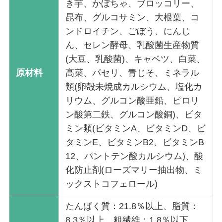
き芋、かぼちゃ、ブロッコリー、
昆布、グルコサミン、大根葉、コ
ンドロイチン、ごぼう、にんじ
ん、セレン酵母、乳酸菌生産物質
(大豆、乳酸菌)、キャベツ、白菜、
原材料
高菜、パセリ、青じそ、ミネラル
類(卵殻未焼成カルシウム、塩化カ
リウム、グルコン酸亜鉛、ピロリ
ン酸第二鉄、グルコン酸銅)、ビタ
ミン類(ビタミンA、ビタミンD、ビ
タミンE、ビタミンB2、ビタミンB
12、パントテン酸カルシウム)、酸
化防止剤(ローズマリー抽出物、ミ
ックストコフェロール)
たんぱく質：21.8％以上、脂質：
8.3％以上、粗繊維：1.8％以下、