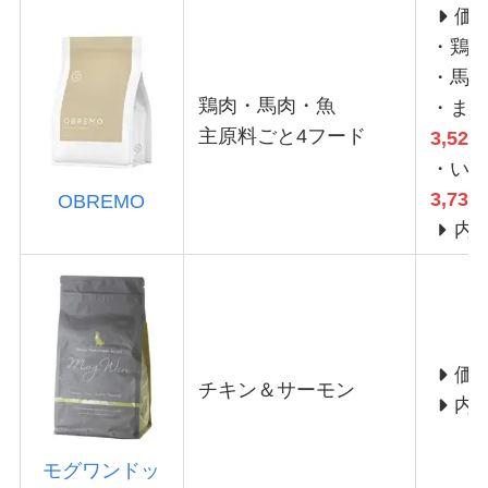
価
・鶏
・馬
鶏肉・馬肉・魚
・ま
主原料ごと4フード
3,528
・い
3,739
OBREMO
内
価
チキン＆サーモン
内
モグワンドッ