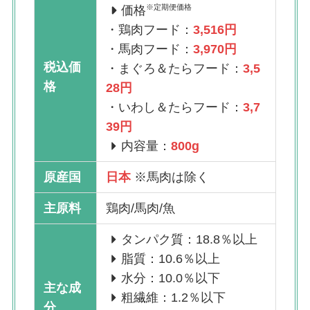
※定期便価格
価格
・鶏肉フード：
3,516円
・馬肉フード：
3,970円
税込価
・まぐろ＆たらフード：
3,5
格
28円
・いわし＆たらフード：
3,7
39円
内容量：
800g
原産国
日本
※馬肉は除く
主原料
鶏肉/馬肉/魚
タンパク質：18.8％以上
脂質：10.6％以上
水分：10.0％以下
主な成
粗繊維：1.2％以下
分