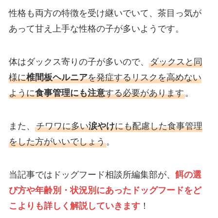
性格も両方の特徴を受け継いでいて、茶目っ気が
あって甘え上手な性格の子が多いようです。
体はダックス寄りの子が多いので、
ダックスと同
様に
椎間板ヘルニア
を発症するリスクを高めない
ように
食事管理にも注意
する必要があります
。
また、
チワワに多い
涙やけ
にも配慮した食事管理
をした方がいいでしょう
。
当記事ではドッグフード相談所編集部が、
餌の選
び方や年齢別・状況別にあったドッグフードをど
こよりも詳しく解説していきます
！