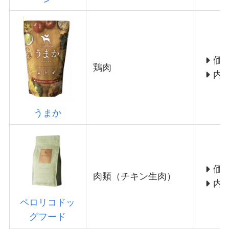
価
鶏肉
内
うまか
価
肉類（チキン生肉）
内
ペロリコドッ
グフード