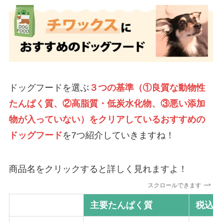
ドッグフードを選ぶ
３つの基準（①良質な動物性
たんぱく質、②高脂質・低炭水化物、③悪い添加
物が入っていない）をクリアしているおすすめの
ドッグフード
を7つ紹介していきますね！
商品名をクリックすると詳しく見れますよ！
スクロールできます
商品名
主要たんぱく質
税込